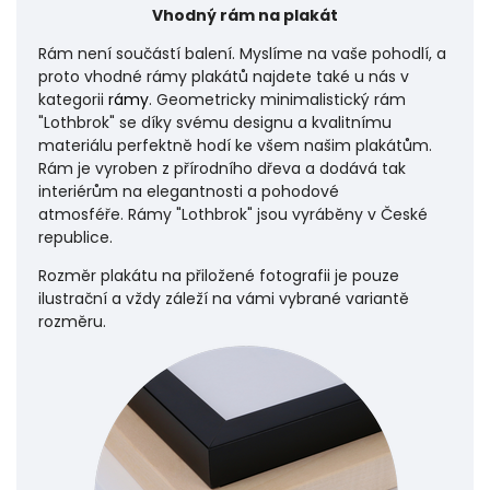
Vhodný rám na plakát
Rám není součástí balení. Myslíme na vaše pohodlí, a
proto vhodné rámy plakátů najdete také u nás v
kategorii
rámy
. Geometricky minimalistický rám
"Lothbrok" se díky svému designu a kvalitnímu
materiálu perfektně hodí ke všem našim plakátům.
Rám je vyroben z přírodního dřeva a dodává tak
interiérům na elegantnosti a pohodové
atmosféře.
Rámy "Lothbrok" jsou vyráběny v České
republice.
Rozměr plakátu na přiložené fotografii je pouze
ilustrační a vždy záleží na vámi vybrané variantě
rozměru.