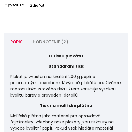
Opýtať sa
Zdieľať
POPIS
HODNOTENIE (2)
O tisku plakátu
Standardní tisk
Plakát je vytištěn na kvalitní 200 g papír s
polomatným povrchem. K výrobě plakátů používáme
metodu inkoustového tisku, která zaručuje vysokou
kvalitu barev a provedení detailů.
Tisk na malířské plátno
Malířské plátno jako materiál pro opravdové
fajnšmekry. Všechny naše plakáty jsou tisknuty na
vysoce kvalitní papír. Pokud však hledáte materiál,