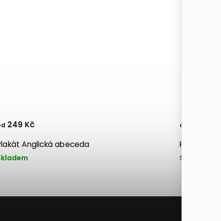
249 Kč
249 Kč
od
od
Plakát Anglická abeceda
Plakát Ves
Skladem
Skladem