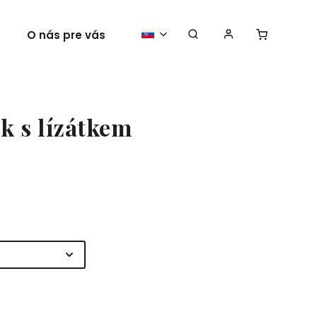
O nás pre vás
Vaše plagáty
k s lízátkem