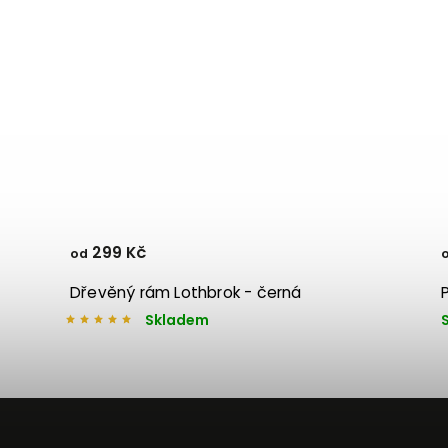
299 Kč
od
Dřevěný rám Lothbrok - černá
Skladem