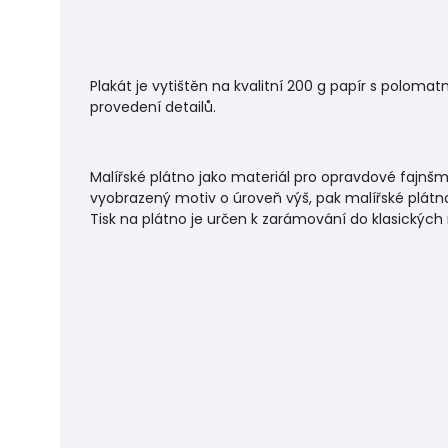
Plakát je vytištěn na kvalitní 200 g papír s polo
provedení detailů.
Malířské plátno jako materiál pro opravdové fajnšm
vyobrazený motiv o úroveň výš, pak malířské plátno
Tisk na plátno je určen k zarámování do klasických