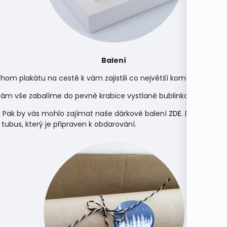
Balení
hom plakátu na cestě k vám zajistili co největší komfort, odes
m vše zabalíme do pevné krabice vystlané bublinkovou fólií.
 Pak by vás mohlo zajímat naše dárkové balení
ZDE
. Díky dárko
 tubus, který je připraven k obdarování.