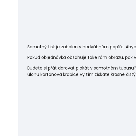
Samotný tisk je zabalen v hedvábném papíře. Abyc
Pokud objednávka obsahuje také rám obrazu, pak vá
Budete si přát darovat plakát v samotném tubusu?
úlohu
kartónová krabice vy tím získáte krásně čistý