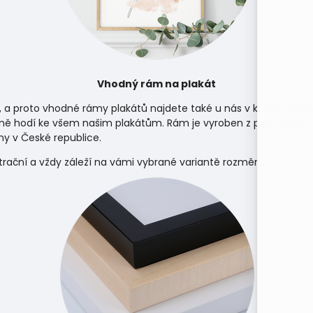
Vhodný rám na plakát
, a proto vhodné rámy plakátů najdete také u nás v kategorii
rá
ně hodí ke všem našim plakátům. Rám je vyroben z přírodního d
y v České republice.
strační a vždy záleží na vámi vybrané variantě rozměru.