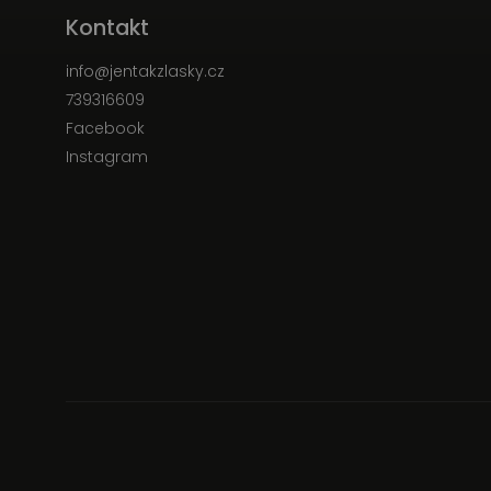
Kontakt
info
@
jentakzlasky.cz
739316609
Facebook
Instagram