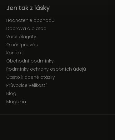
Jen tak z lásky
Hodnotenie obchodu
Doprava a platba
Vaše plagáty
O nás pre vás
Kontakt
Obchodní podmínky
Podmínky ochrany osobních údajů
Často kladené otázky
Průvodce velikostí
Blog
Magazín