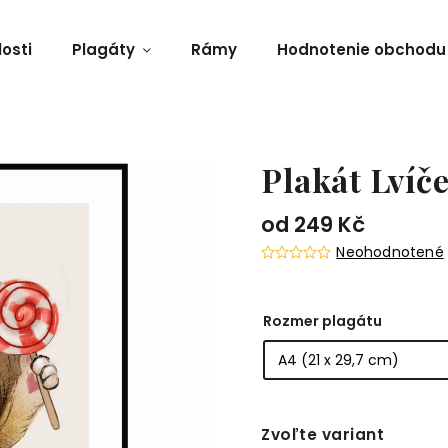
osti
Plagáty
Rámy
Hodnotenie obchodu
Plakát Lvíče
od
249 Kč
Neohodnotené
Rozmer plagátu
Zvoľte variant