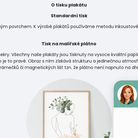
O tisku plakátu
Standardní tisk
matným povrchem. K výrobě plakátů používáme metodu inkoustového
Tisk na malířské plátno
ekry. Všechny naše plakáty jsou tisknuty na vysoce kvalitní papí
 je to pravé. Obraz s ním získává strukturu a jedinečnou atmosf
 rámečků či magnetických lišt tzn. že plátno není napnuto na d