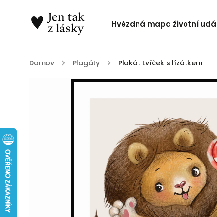
Hvězdná mapa životní udál
Domov
/
Plagáty
/
Plakát Lvíček s lízátkem