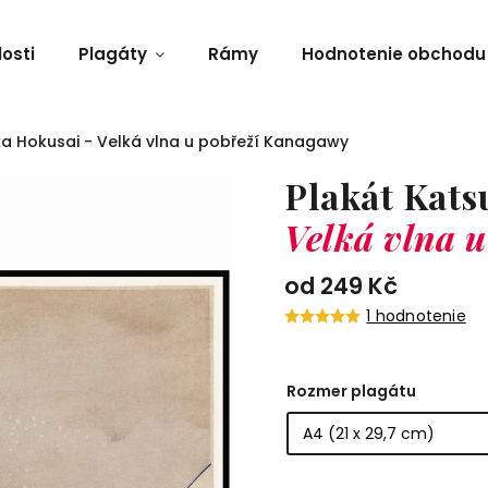
osti
Plagáty
Rámy
Hodnotenie obchodu
ka Hokusai - Velká vlna u pobřeží Kanagawy
Plakát Kats
Velká vlna 
od
249 Kč
1 hodnotenie
Rozmer plagátu