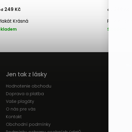
249 Kč
249 Kč
od
od
Plakát Krásná
Skladem
Skladem
Jen tak z lásky
Hodnotenie obchodu
Doprava a platba
Vaše plagáty
O nás pre vás
Kontakt
Obchodní podmínky
Podmínky ochrany osobních údajů