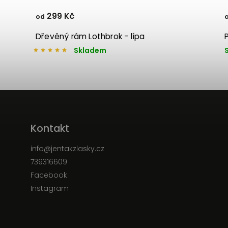
299 Kč
od
Dřevěný rám Lothbrok - lípa
Skladem
Kontakt
info
@
jentakzlasky.cz
739316609
Facebook
Instagram