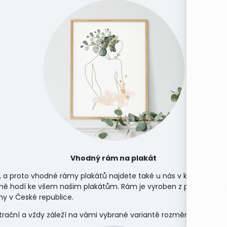
Vhodný rám na plakát
, a proto vhodné rámy plakátů najdete také u nás v kategorii
rá
ně hodí ke všem našim plakátům. Rám je vyroben z přírodního d
y v České republice.
strační a vždy záleží na vámi vybrané variantě rozměru.