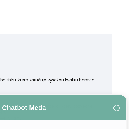
 tisku, která zaručuje vysokou kvalitu barev a
r. Pokud však hledáte materiál, který pozvedne
Chatbot Meda
éru.
řevěný rám.