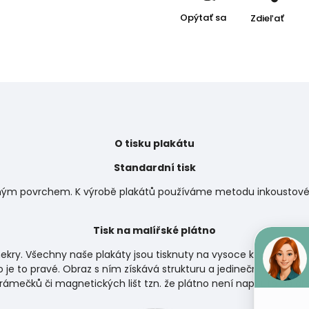
Opýtať sa
Zdieľať
O tisku plakátu
Standardní tisk
matným povrchem. K výrobě plakátů používáme metodu inkoustového
Tisk na malířské plátno
ekry. Všechny naše plakáty jsou tisknuty na vysoce kvalitní papí
 je to pravé. Obraz s ním získává strukturu a jedinečnou atmosf
 rámečků či magnetických lišt tzn. že plátno není napnuto na d