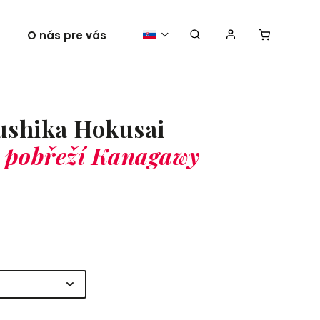
O nás pre vás
Vaše plagáty
ushika Hokusai
u pobřeží Kanagawy