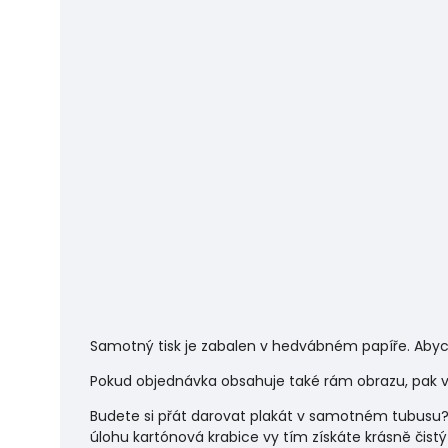
Samotný tisk je zabalen v hedvábném papíře. Abyc
Pokud objednávka obsahuje také rám obrazu, pak vá
Budete si přát darovat plakát v samotném tubusu?
úlohu
kartónová krabice vy tím získáte krásně čistý