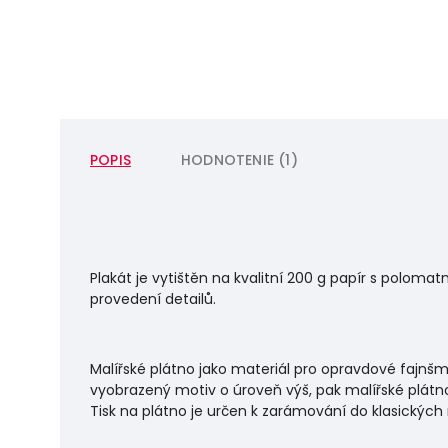
POPIS
HODNOTENIE (1)
Plakát je vytištěn na kvalitní 200 g papír s polo
provedení detailů.
Malířské plátno jako materiál pro opravdové fajnšm
vyobrazený motiv o úroveň výš, pak malířské plátno
Tisk na plátno je určen k zarámování do klasických