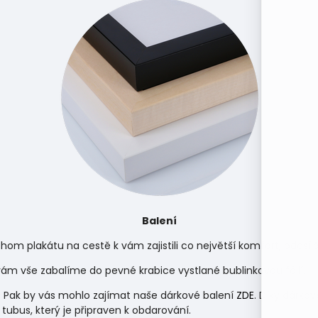
Balení
hom plakátu na cestě k vám zajistili co největší komfort, odes
m vše zabalíme do pevné krabice vystlané bublinkovou fólií.
 Pak by vás mohlo zajímat naše dárkové balení
ZDE
. Díky dárko
 tubus, který je připraven k obdarování.