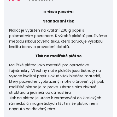
O tisku plakátu
Standardní tisk
Plakát je vytištěn na kvalitní 200 g papír s
polomatným povrchem. K výrobě plakátů používáme
metodu inkoustového tisku, která zaručuje vysokou
kvalitu barev a provedení detailů.
Tisk na malířské plátno
Malířské plátno jako materiál pro opravdové
fajnšmekry. Všechny naše plakáty jsou tisknuty na
vysoce kvalitní papír. Pokud však hledáte materiál,
který pozvedne vyobrazený motiv o úroveň výš, pak
malířské plátno je to pravé. Obraz s ním získává
strukturu a jedinečnou atmosféru.
Tisk na plátno je určen k zarámování do klasických
rámečků či magnetických lišt tzn. že plátno není
napnuto na dřevěný rám.