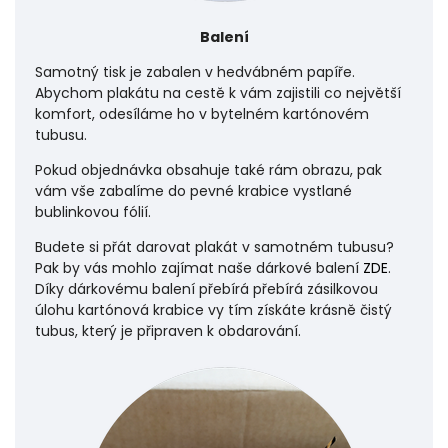
Balení
Samotný tisk je zabalen v hedvábném papíře.
Abychom plakátu na cestě k vám zajistili co největší
komfort, odesíláme ho v bytelném kartónovém
tubusu.
Pokud objednávka obsahuje také rám obrazu, pak
vám vše zabalíme do pevné krabice vystlané
bublinkovou fólií.
Budete si přát darovat plakát v samotném tubusu?
Pak by vás mohlo zajímat naše dárkové balení
ZDE
.
Díky dárkovému balení přebírá přebírá zásilkovou
úlohu
kartónová krabice vy tím získáte krásně čistý
tubus, který je připraven k obdarování.