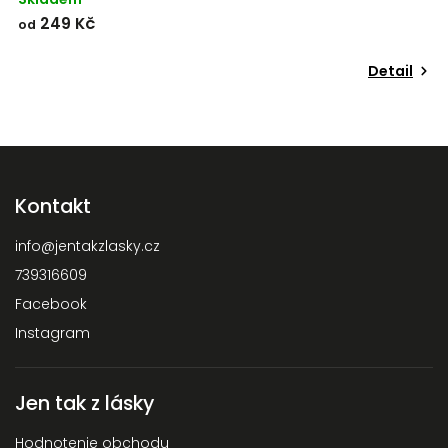
249 Kč
od
o
Detail
Kontakt
info
@
jentakzlasky.cz
739316609
Facebook
Instagram
Jen tak z lásky
Hodnotenie obchodu